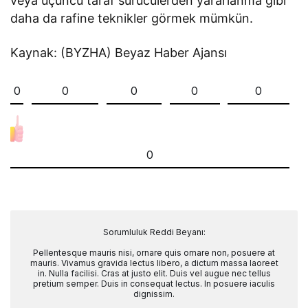
veya üçüncü taraf sürücülerden yararlanma gibi
daha da rafine teknikler görmek mümkün.
Kaynak: (BYZHA) Beyaz Haber Ajansı
0
0
0
0
0
0
Sorumluluk Reddi Beyanı:
Pellentesque mauris nisi, ornare quis ornare non, posuere at
mauris. Vivamus gravida lectus libero, a dictum massa laoreet
in. Nulla facilisi. Cras at justo elit. Duis vel augue nec tellus
pretium semper. Duis in consequat lectus. In posuere iaculis
dignissim.