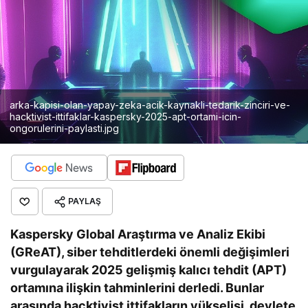
arka-kapisi-olan-yapay-zeka-acik-kaynakli-tedarik-zinciri-ve-
hacktivist-ittifaklar-kaspersky-2025-apt-ortami-icin-
ongorulerini-paylasti.jpg
PAYLAŞ
Kaspersky Global Araştırma ve Analiz Ekibi
(GReAT), siber tehditlerdeki önemli değişimleri
vurgulayarak 2025 gelişmiş kalıcı tehdit (APT)
ortamına ilişkin tahminlerini derledi. Bunlar
arasında hacktivist ittifakların yükselişi, devlete