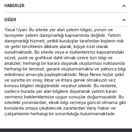
HABERLER
DIĞER
Yasal Uyarı: Bu sitede yer alan yatırım bilgisi, yorum ve
tavsiyeler yatırım danışmanlığı kapsamında değildir. Yatırım
danışmanlığı hizmeti, yetkili kuruluşlar tarafından kişilerin risk
ve getiri tercihlerini dikkate alarak, kişiye özel olarak
sunulmaktadır. Bu sitede veya e-bültenlerimiz kapsamındaki
sözel, yazılı ve grafiksel dahil olmak üzere tüm bilgi ve
analizler; herhangi bir karara dayanak oluşturması noktasında
herhangi bir teminat, garanti oluşturmamakta ve yalnızca bilgi
edinilmesi amacıyla paylaşılmaktadır. Ninja News hiçbir şekil
ve surette ön onay, ihbar ve ihtara gerek olmaksızın söz
konusu bilgileri değiştirebilir veyahut silebilir. Bu nedenle,
sadece burada yer alan bilgilere dayanarak yatırım kararı
vermeniz beklentilerinize uygun sonuçlar doğurmayabilir. Bu
sitedeki yorumlardan, eksik bilgi ve/veya güncel olmama gibi
konularda ortaya çıkabilecek zararlardan Varış Haber ve
çalışanlarının herhangi bir sorumluluğu bulunmamaktadır.
© Telif Hakkı 2026, Tüm Hakları Saklıdır.