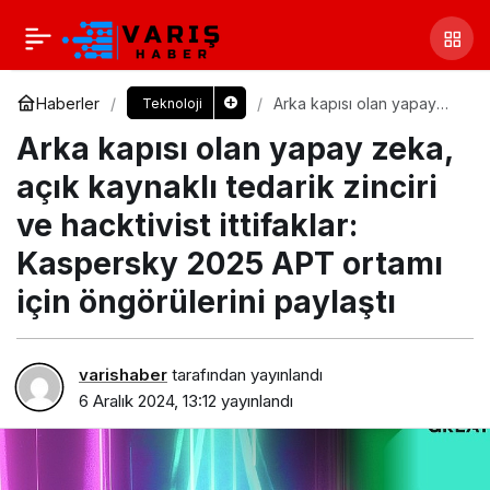
Haberler
Arka kapısı olan yapay
Teknoloji
zeka, açık kaynaklı
Arka kapısı olan yapay zeka,
tedarik zinciri ve
hacktivist ittifaklar:
Kaspersky 2025 APT
açık kaynaklı tedarik zinciri
ortamı için öngörülerini
paylaştı
ve hacktivist ittifaklar:
Kaspersky 2025 APT ortamı
için öngörülerini paylaştı
varishaber
tarafından yayınlandı
6 Aralık 2024, 13:12
yayınlandı