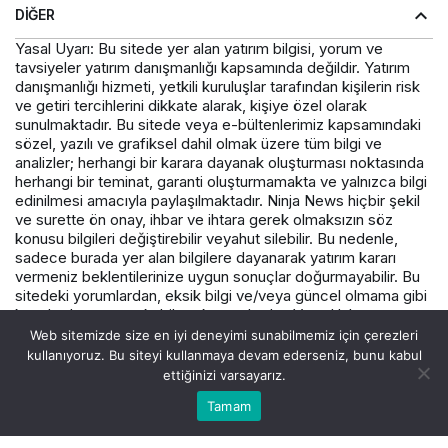
DIĞER
Yasal Uyarı: Bu sitede yer alan yatırım bilgisi, yorum ve
tavsiyeler yatırım danışmanlığı kapsamında değildir. Yatırım
danışmanlığı hizmeti, yetkili kuruluşlar tarafından kişilerin risk
ve getiri tercihlerini dikkate alarak, kişiye özel olarak
sunulmaktadır. Bu sitede veya e-bültenlerimiz kapsamındaki
sözel, yazılı ve grafiksel dahil olmak üzere tüm bilgi ve
analizler; herhangi bir karara dayanak oluşturması noktasında
herhangi bir teminat, garanti oluşturmamakta ve yalnızca bilgi
edinilmesi amacıyla paylaşılmaktadır. Ninja News hiçbir şekil
ve surette ön onay, ihbar ve ihtara gerek olmaksızın söz
konusu bilgileri değiştirebilir veyahut silebilir. Bu nedenle,
sadece burada yer alan bilgilere dayanarak yatırım kararı
vermeniz beklentilerinize uygun sonuçlar doğurmayabilir. Bu
sitedeki yorumlardan, eksik bilgi ve/veya güncel olmama gibi
konularda ortaya çıkabilecek zararlardan Varış Haber ve
çalışanlarının herhangi bir sorumluluğu bulunmamaktadır.
Web sitemizde size en iyi deneyimi sunabilmemiz için çerezleri
kullanıyoruz. Bu siteyi kullanmaya devam ederseniz, bunu kabul
ettiğinizi varsayarız.
© Telif Hakkı 2026, Tüm Hakları Saklıdır.
Tamam
Akış
Hesabım
Canlı Borsa
Anasayfa