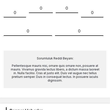
0
0
0
0
0
0
Sorumluluk Reddi Beyanı:
Pellentesque mauris nisi, ornare quis ornare non, posuere at
mauris. Vivamus gravida lectus libero, a dictum massa laoreet
in. Nulla facilisi. Cras at justo elit. Duis vel augue nec tellus
pretium semper. Duis in consequat lectus. In posuere iaculis
dignissim.