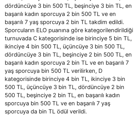
dördüncüye 3 bin 500 TL, beşinciye 3 bin TL, en
başarılı kadın sporcuya 2 bin 500 TL ve en
başarılı 7 yaş sporcuya 2 bin TL takdim edildi.
Sporcuların ELO puanına göre kategorilendirildiği
turnuvada C kategorisinde ise birinciye 5 bin TL,
ikinciye 4 bin 500 TL, üçüncüye 3 bin 500 TL,
dördüncüye 3 bin TL, beşinciye 2 bin 500 TL, en
başarılı kadın sporcuya 2 bin TL ve en başarılı 7
yaş sporcuya bin 500 TL verilirken, D
kategorisinde birinciye 4 bin TL, ikinciye 3 bin
500 TL, üçüncüye 3 bin TL, dördüncüye 2 bin
500 TL, beşinciye 2 bin TL, en başarılı kadın
sporcuya bin 500 TL ve en başarılı 7 yaş
sporcuya da bin TL ödül verildi.