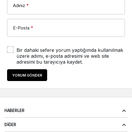
Adınız
*
E-Posta
*
Bir dahaki sefere yorum yaptığımda kullanılmak
üzere adımı, e-posta adresimi ve web site
adresimi bu tarayıcıya kaydet.
YORUM GÖNDER
HABERLER
DIĞER