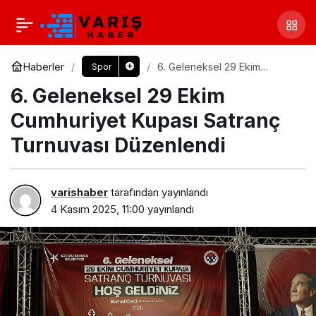
Haberler
6. Geleneksel 29 Ekim
Spor
Cumhuriyet Kupası Satranç
6. Geleneksel 29 Ekim
Turnuvası Düzenlendi
Cumhuriyet Kupası Satranç
Turnuvası Düzenlendi
varishaber
tarafından yayınlandı
4 Kasım 2025, 11:00
yayınlandı