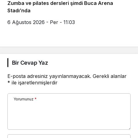
Zumba ve pilates dersleri şimdi Buca Arena
Stadı’nda
6 Ağustos 2026 - Per - 11:03
Bir Cevap Yaz
E-posta adresiniz yayınlanmayacak.
Gerekli alanlar
*
ile işaretlenmişlerdir
Yorumunuz
*