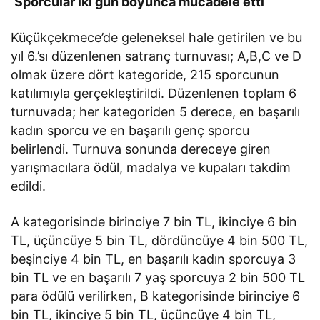
Sporcular iki gün boyunca mücadele etti
Küçükçekmece’de geleneksel hale getirilen ve bu
yıl 6.’sı düzenlenen satranç turnuvası; A,B,C ve D
olmak üzere dört kategoride, 215 sporcunun
katılımıyla gerçekleştirildi. Düzenlenen toplam 6
turnuvada; her kategoriden 5 derece, en başarılı
kadın sporcu ve en başarılı genç sporcu
belirlendi. Turnuva sonunda dereceye giren
yarışmacılara ödül, madalya ve kupaları takdim
edildi.
A kategorisinde birinciye 7 bin TL, ikinciye 6 bin
TL, üçüncüye 5 bin TL, dördüncüye 4 bin 500 TL,
beşinciye 4 bin TL, en başarılı kadın sporcuya 3
bin TL ve en başarılı 7 yaş sporcuya 2 bin 500 TL
para ödülü verilirken, B kategorisinde birinciye 6
bin TL, ikinciye 5 bin TL, üçüncüye 4 bin TL,