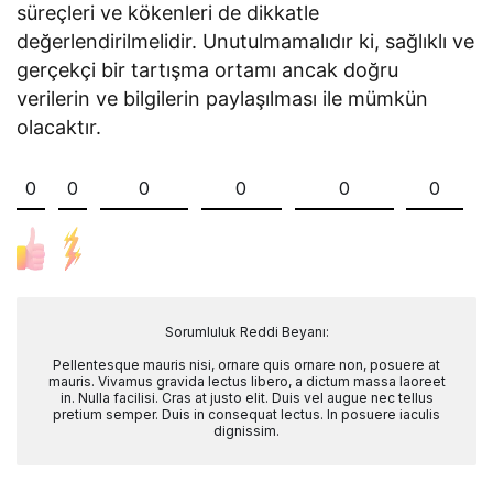
süreçleri ve kökenleri de dikkatle
değerlendirilmelidir. Unutulmamalıdır ki, sağlıklı ve
gerçekçi bir tartışma ortamı ancak doğru
verilerin ve bilgilerin paylaşılması ile mümkün
olacaktır.
0
0
0
0
0
0
Sorumluluk Reddi Beyanı:
Pellentesque mauris nisi, ornare quis ornare non, posuere at
mauris. Vivamus gravida lectus libero, a dictum massa laoreet
in. Nulla facilisi. Cras at justo elit. Duis vel augue nec tellus
pretium semper. Duis in consequat lectus. In posuere iaculis
dignissim.